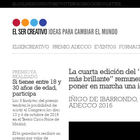
BLOG
LINKEDIN
YOUTUBE
TWITTER
FACEBOOK
NEWSLETTER
ELSERCREATIVO
PREMIO ADECCO
EVENTOS
FORMAC
La cuarta edición del
PREMIO YA
REALIZADO
más brillante” remune
Si tienes entre 18 y
poner en marcha una id
30 años de edad,
participa
IÑIGO DE IBARRONDO
Los 5 finalistas del premio
ADECCO 2016
tendrán la posibilidad de
asistir al Congreso los días
13 y 4 de octubre de 2016
en el Teatro Circo Price de
Madrid.
El/la ganador/a recibirá un
premio por valor de