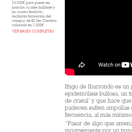
10.000€ para poner en
marcha su idea brillante y
los cuatro finalistas,
recibirán formación del
campus de El Ser Creativo
valorada en 1.000€
VER BASES COMPLETAS
Iñigo de Ibarrondo es un
epidemólisis bullosa, un 
de cristal’ y que hace que
padecen sufren ampollas o
frecuencia, al más mínimo
“Pasar de algo que amena
inconveniente por un trozo