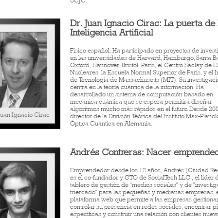
UCJC.
Dr. Juan Ignacio Cirac: La puerta de 
Inteligencia Artificial
Físico español. Ha participado en proyectos de invest
en las universidades de Harvard, Hamburgo, Santa B
Oxford, Hannover, Bristol, París, el Centro Saclay de E
Nucleares, la Escuela Normal Superior de París, y el In
de Tecnología de Massachusetts (MIT). Su investigaci
centra en la teoría cuántica de la información. Ha
desarrollado un sistema de computación basado en
mecánica cuántica que se espera permitirá diseñar
algoritmos mucho más rápidos en el futuro. Desde 20
Juan Ignacio Cirac
director de la División Teórica del Instituto Max-Planc
Óptica Cuántica en Alemania.
Andrés Contreras: Nacer emprende
Emprendedor desde los 12 años, Andrés (Ciudad Re
es el co-fundador y CTO de SocialTech LLC , el líder d
tablero de gestión de "medios sociales" y de "investi
mercado" para las pequeñas y medianas empresas, 
plataforma web que permite a las empresas gestiona
controlar su presencia en redes sociales, encontrar pi
específicas y construir una relación con clientes nuev