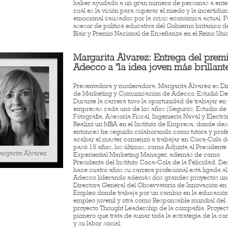
haber ayudado a un gran número de personas a ent
cuál es la visión para superar el miedo y la incertidu
emocional causados por la crisis económica actual. 
asesor de política educativa del Gobierno británico d
Blair y Premio Nacional de Enseñanza en el Reino Uni
Margarita Álvarez: Entrega del prem
Adecco a "la idea joven más brillant
Presentadora y moderadora. Margarita Álvarez es Di
de Marketing y Comunicación de Adecco. Estudió De
Durante la carrera tuvo la oportunidad de trabajar en
empresas cada uno de los años (Seguros, Estudio de
Fotografía, Asesoría Fiscal, Ingeniería Naval y Electró
Realizó un MBA en el Instituto de Empresa, donde de
entonces he seguido colaborando como tutora y profe
acabar el master comenzó a trabajar en Coca-Cola 
pasó 15 años, los últimos, como Adjunta al President
rgarita Álvarez
Experiential Marketing Manager, además de como
Presidenta del Instituto Coca-Cola de la Felicidad. D
hace cuatro años su carrera profesional está ligada a
Adecco liderando además dos grandes proyectos u
Directora General del Observatorio de Innovación en 
Empleo donde trabaja por un cambio en la educación
empleo juvenil y otra como Responsable mundial del
proyecto Thought Leadership de la compañía. Proyec
pionero que trata de aunar toda la estrategia de la c
y su labor social.