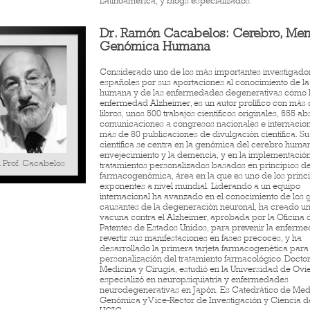
Latinoamérica, y blogs especializados.
Dr. Ramón Cacabelos: Cerebro, Men
Genómica Humana
Considerado uno de los más importantes investigado
españoles por sus aportaciones al conocimiento de l
humana y de las enfermedades degenerativas como 
enfermedad Alzheimer, es un autor prolífico con más 
libros, unos 500 trabajos científicos originales, 655 ab
comunicaciones a congresos nacionales e internacion
más de 80 publicaciones de divulgación científica. S
científica se centra en la genómica del cerebro human
envejecimiento y la demencia, y en la implementació
. Prof. Cacabelos
tratamientos personalizados basados en principios d
farmacogenómica, área en la que es uno de los princ
exponentes a nivel mundial. Liderando a un equipo
internacional ha avanzado en el conocimiento de los 
causantes de la degeneración neuronal, ha creado u
vacuna contra el Alzheimer, aprobada por la Oficina 
Patentes de Estados Unidos, para prevenir la enferm
revertir sus manifestaciones en fases precoces, y ha
desarrollado la primera tarjeta farmacogenética para 
personalización del tratamiento farmacológico. Docto
Medicina y Cirugía, estudió en la Universidad de Ovi
especializó en neuropsiquiatría y enfermedades
neurodegenerativas en Japón. Es Catedrático de Med
Genómica y Vice-Rector de Investigación y Ciencia d