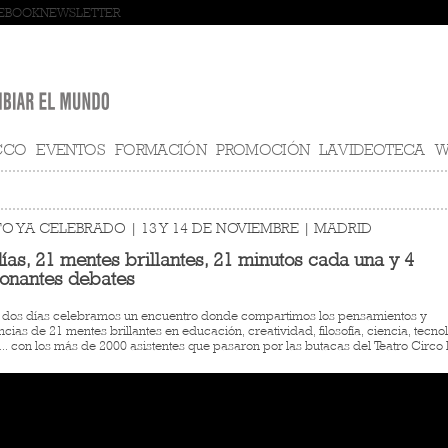
EBOOK
NEWSLETTER
CCO
EVENTOS
FORMACIÓN
PROMOCIÓN
LA VIDEOTECA
W
O YA CELEBRADO | 13 Y 14 DE NOVIEMBRE | MADRID
ías, 21 mentes brillantes, 21 minutos cada una y 4
onantes debates
 dos días celebramos un encuentro donde compartimos los pensamientos y
cias de 21 mentes brillantes en educación, creatividad, filosofía, ciencia, tecno
.. con los más de 2000 asistentes que pasaron por las butacas del Teatro Circo 