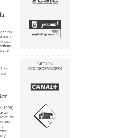
la
igación
arbara,
studios
stituto
ón se
MEDIOS
COLABORADORES
01 es
k de
dor
al 1995)
e los
gación de
es una
r y
stas
os y