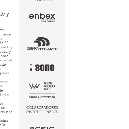
te y
res
a mente
la
de 22
stracts y
ales, y
u obra
o, en el
n de
e
ipales
genes
na
de
edad o
la
r en
COLABORADORES
edo y se
INSTITUCIONALES
icina
e la