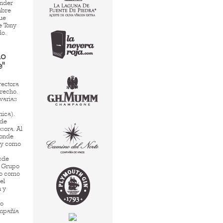
ender
mbre
Fue
e Tony
do.
io
e"
rectora
recho.
 varias
nica).
sde
sora. Al
donde
e y como
esde
l Grupo
no como
el
 y
to
ompañía