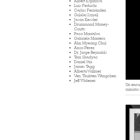
Albert Espinosa
Luis Feduchi
Carlos Fernández
Gulalai Ismail
Jason Kessler
Drummond Money-
Coutts
Paco Montalvo
Gabriela Montero
Ahn Myeong Chul
Anxo Pérez
Dr. Jorge Reynolds
Tom Shadyac
Daniel Stix
James Tagg
Alberto Vollmer
Ven. Thubten Wangchen
Jeff Widener
Un encu
minutos