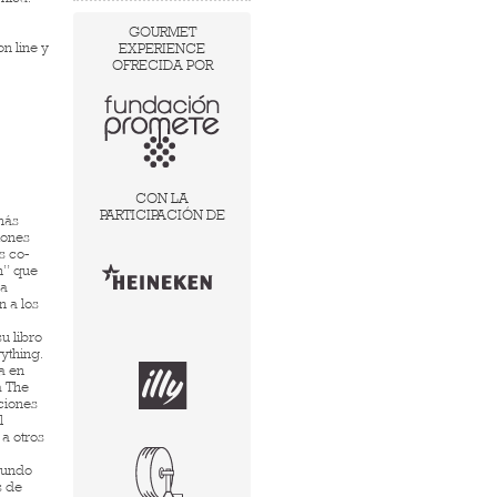
GOURMET
n line y
EXPERIENCE
OFRECIDA POR
CON LA
PARTICIPACIÓN DE
más
iones
s co-
n” que
 a
 a los
u libro
ything.
a en
a The
ciones
l
a otros
mundo
s de