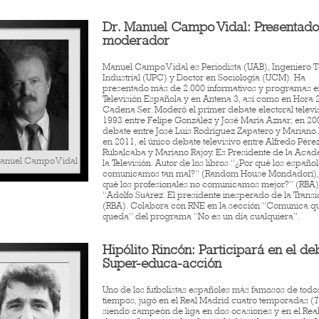
Dr. Manuel Campo Vidal: Presentado
moderador
Manuel Campo Vidal es Periodista (UAB), Ingeniero 
Industrial (UPC) y Doctor en Sociología (UCM). Ha
presentado más de 2.000 informativos y programas e
Televisión Española y en Antena 3, así como en Hora 2
Cadena Ser. Moderó el primer debate electoral telev
1993 entre Felipe González y José María Aznar; en 200
debate entre José Luis Rodríguez Zapatero y Mariano 
en 2011, el único debate televisivo entre Alfredo Pére
Rubalcaba y Mariano Rajoy. Es Presidente de la Aca
Manuel Campo Vidal
la Televisión. Autor de los libros “¿Por qué los españo
comunicamos tan mal?” (Random House Mondadori),
qué los profesionales no comunicamos mejor?” (RBA)
“Adolfo Suárez. El presidente inesperado de la Transi
(RBA). Colabora con RNE en la sección “Comunica q
queda” del programa “No es un día cualquiera”.
Hipólito Rincón: Participará en el de
Super-educa-acción
Uno de los futbolistas españoles más famosos de todo
tiempos, jugó en el Real Madrid cuatro temporadas (7
siendo campeón de liga en dos ocasiones y en el Real