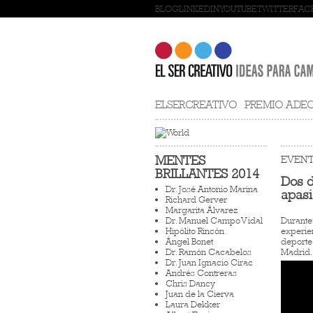
BLOG
LINKEDIN
YOUTUBE
TWITTER
FAC
ELSERCREATIVO
PREMIO ADE
MENTES
EVENT
BRILLANTES 2014
Dos d
Dr. José Antonio Marina
apasi
Richard Gerver
Margarita Álvarez
Dr. Manuel Campo Vidal
Durante
Hipólito Rincón
experien
Ángel Bonet
deporte.
Dr. Ramón Cacabelos
Madrid.
Dr. Juan Ignacio Cirac
Andrés Contreras
Chris Dancy
Juan de la Cierva
Laura Dekker