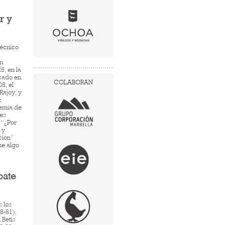
r y
Técnico
n
5, en la
isado en
COLABORAN
8, el
Rajoy; y
z
demia de
les
 “¿Por
 y
ción”
ue algo
bate
s los
8-81),
 Betis