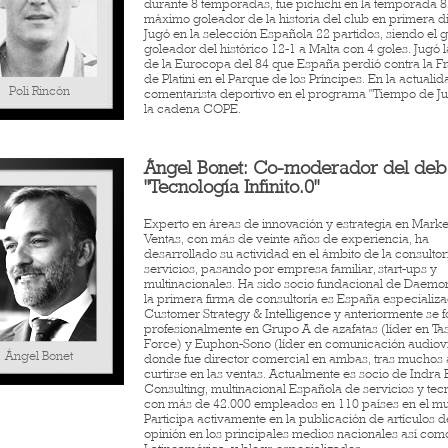
durante 8 temporadas, fue pichichi en la temporada 8
máximo goleador de la historia del club en primera di
Jugó en la selección Española 22 partidos, siendo el 
goleador del histórico 12-1 a Malta con 4 goles. Jugó la
de la Eurocopa del 84 que España perdió contra la F
de Platini en el Parque de los Príncipes. En la actualid
Poli Rincón
comentarista deportivo en el programa "Tiempo de J
la cadena COPE.
Ángel Bonet: Co-moderador del deb
"Tecnología Infinito.0"
Experto en áreas de innovación y estrategia en Marke
Ventas, con más de veinte años de experiencia, ha
desarrollado su actividad en el ámbito de la consultorí
servicios, pasando por empresa familiar, start-ups y
multinacionales. Ha sido socio fundacional de Daemo
la primera firma de consultoría es España especializ
Customer Strategy & Intelligence y anteriormente se 
profesionalmente en Grupo A de azafatas (líder en Ta
Force) y Euphon-Sono (líder en comunicación audiovi
Ángel Bonet
donde fue director comercial en ambas, tras muchos
curtirse en las ventas. Actualmente es socio de Indra 
Consulting, multinacional Española de servicios y tec
con más de 42.000 empleados en 110 países en el m
Participa activamente en la publicación de artículos d
opinión en los principales medios nacionales así com