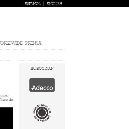
ESPAÑOL
ENGLISH
ORLDWIDE
PRENSA
PATROCINAN
logía,
Price de