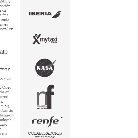
2-83 y
visión.
gran
 final
rancia
ad es
uego" en
ate
ting y
a y los
n Quest,
ada en
formó
sk
sual),
 años de
Business
nología,
undo.
e
COLABORADORES
o de
TÉCNICOS