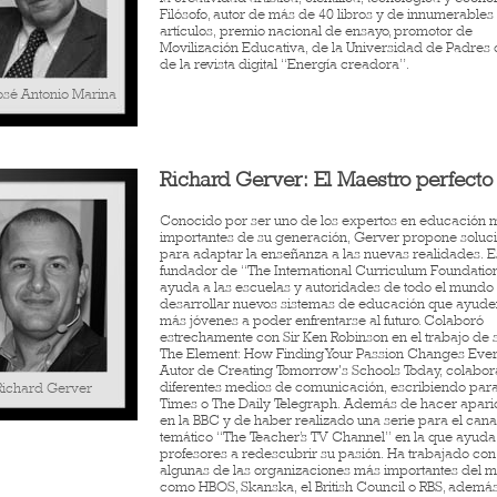
Filósofo, autor de más de 40 libros y de innumerables
artículos, premio nacional de ensayo, promotor de
Movilización Educativa, de la Universidad de Padres o
de la revista digital “Energía creadora”.
José Antonio Marina
Richard Gerver: El Maestro perfecto
Conocido por ser uno de los expertos en educación 
importantes de su generación, Gerver propone soluc
para adaptar la enseñanza a las nuevas realidades. E
fundador de “The International Curriculum Foundatio
ayuda a las escuelas y autoridades de todo el mundo
desarrollar nuevos sistemas de educación que ayuden
más jóvenes a poder enfrentarse al futuro. Colaboró
estrechamente con Sir Ken Robinson en el trabajo de s
The Element: How Finding Your Passion Changes Ever
Autor de Creating Tomorrow's Schools Today, colabor
diferentes medios de comunicación, escribiendo par
Richard Gerver
Times o The Daily Telegraph. Además de hacer apari
en la BBC y de haber realizado una serie para el cana
temático “The Teacher’s TV Channel” en la que ayuda 
profesores a redescubrir su pasión. Ha trabajado con
algunas de las organizaciones más importantes del 
como HBOS, Skanska, el British Council o RBS, ademá