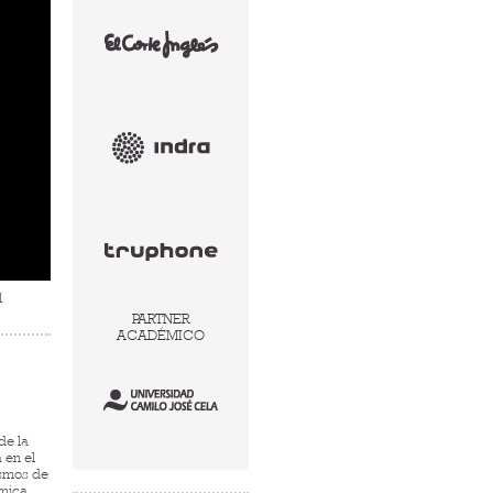
1
PARTNER
ACADÉMICO
de la
 en el
ismos de
ómica.